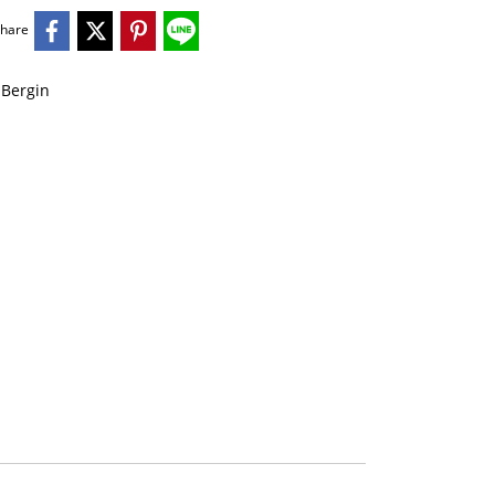
hare
ล Bergin