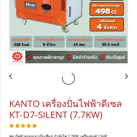
KANTO เครื่องปั่นไฟฟ้าดีเซล
KT-D7-SILENT (7.7KW)
สตาร์ทด้วยกุญแจ (เก็บเสียง) กำลังไฟ 7.7KW เครื่องยนต์ 13HP